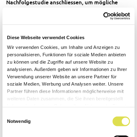
Nachfolgestudie anschliessen, um mögliche
bleibende Effekte im Gehirn zu untersuchen.
Was sind die Vor- und Nachteile
verglichen mit herkömmlichen
Diese Webseite verwendet Cookies
Behandlungsmethoden?
Wir verwenden Cookies, um Inhalte und Anzeigen zu
personalisieren, Funktionen für soziale Medien anbieten
zu können und die Zugriffe auf unsere Website zu
VR ist im Vergleich zu schmerzstillenden Drogen
analysieren. Außerdem geben wir Informationen zu Ihrer
weniger invasiv und zeigt nur wenige
Verwendung unserer Website an unsere Partner für
Nebenwirkungen wie Schwindel oder Übelkeit.
soziale Medien, Werbung und Analysen weiter. Unsere
Natürlich muss noch genauer untersucht
Partner führen diese Informationen möglicherweise mit
weiteren Daten zusammen, die Sie ihnen bereitgestellt
werden, ob z. B. bei BID-Patienten das Risiko
haben oder die sie im Rahmen Ihrer Nutzung der Dienste
besteht, den Amputationswunsch zu
gesammelt haben.
Einwilligungsauswahl
vergrössern oder bei Schmerzpatienten die
Notwendig
Schmerzen verstärkt werden. Wenn man an die
Opioid-Krise in den USA denkt, könnte VR dazu