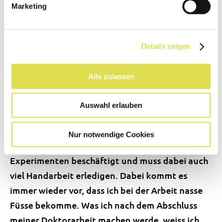
Marketing
werden kann. Dort baue ich die Rampen mit
Sand, Kies und Blöcke ein, um das Flussbett im
Modell nachzubilden, und lasse dann Wasser
Details zeigen
darüber laufen. Auf diese Weise kann ich
untersuchen, wie die Blöcke bei einem richtigen
Alle zulassen
Fluss angeordnet werden müssen. Das Spezielle
an der VAW ist, dass wir hier sehr
Auswahl erlauben
praxisorientiert arbeiten. Meine Arbeit ist sehr
abwechslungsreich: Ich sitze nicht nur am
Nur notwendige Cookies
Computer, sondern bin eben auch viel mit den
Experimenten beschäftigt und muss dabei auch
viel Handarbeit erledigen. Dabei kommt es
immer wieder vor, dass ich bei der Arbeit nasse
Füsse bekomme. Was ich nach dem Abschluss
meiner Doktorarbeit machen werde, weiss ich