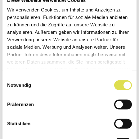
führt, braucht es eine andere Anzahl Blöcke und
Blöcke mit einem anderen Durchmesser. Im
Wir verwenden Cookies, um Inhalte und Anzeigen zu
personalisieren, Funktionen für soziale Medien anbieten
Wasserbau werden solche Bauwerke
zu können und die Zugriffe auf unsere Website zu
üblicherweise so ausgelegt, dass sie einem
analysieren. Außerdem geben wir Informationen zu Ihrer
Jahrhunderthochwasser standhalten, das
Verwendung unserer Website an unsere Partner für
statistisch gesehen nur einmal in hundert Jahren
soziale Medien, Werbung und Analysen weiter. Unsere
Partner führen diese Informationen möglicherweise mit
auftritt. Natürlich gibt es auch noch grössere
weiteren Daten zusammen, die Sie ihnen bereitgestellt
Hochwasser. Doch bei einem solchen Ereignis
haben oder die sie im Rahmen Ihrer Nutzung der Dienste
nimmt man halt Schäden in Kauf, weil es sonst
gesammelt haben.
Einwilligungsauswahl
zu teuer wäre, die Flüsse zu verbauen. Das
Notwendig
Kernstück meiner Arbeit sind die Experimente,
die ich in der grossen Versuchshalle der VAW mit
Präferenzen
grossen Modellen durchführe.
Statistiken
Im meinem Fall handelt es sich um ein 13 Meter
langes Modell, dessen Neigung verändert