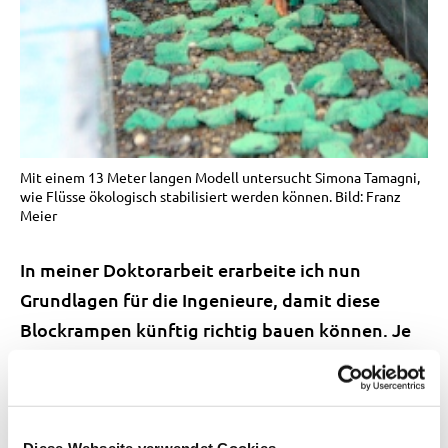
Mit einem 13 Meter langen Modell untersucht Simona Tamagni,
wie Flüsse ökologisch stabilisiert werden können. Bild: Franz
Meier
In meiner Doktorarbeit erarbeite ich nun
Grundlagen für die Ingenieure, damit diese
Blockrampen künftig richtig bauen können. Je
nachdem, wie gross das Flussgefälle ist, aus
welchem Material die Flusssohle besteht und wie
viel Wasser der Fluss bei einem Hochwasser
Diese Webseite verwendet Cookies