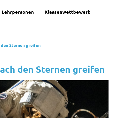
Lehrpersonen
Klassenwettbewerb
 den Sternen greifen
nach den Sternen greifen