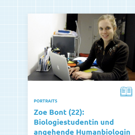
PORTRAITS
Zoe Bont (22):
Biologiestudentin und
angehende Humanbiologin