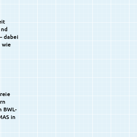
it
und
– dabei
 wie
reie
ern
em BWL-
MAS in