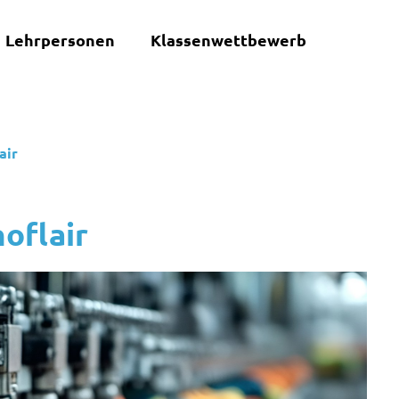
Lehrpersonen
Klassenwettbewerb
air
noflair