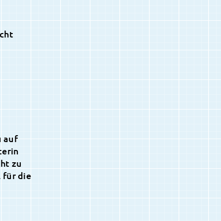
ucht
u auf
terin
cht zu
 für die