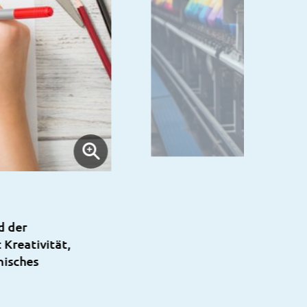
d der
Kreativität,
nisches