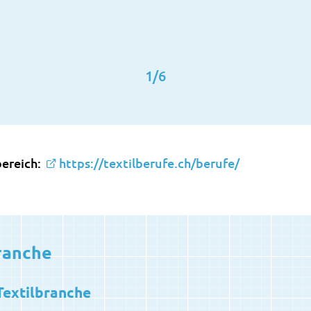
1
/
6
bereich:
https://textilberufe.ch/berufe/
branche
Textilbranche