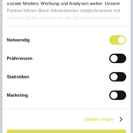
soziale Medien, Werbung und Analysen weiter. Unsere
Kreuzworträtsel: Geologie
Partner führen diese Informationen möglicherweise mit
weiteren Daten zusammen, die Sie ihnen bereitgestellt
Findest du die richtigen Begriffe?
haben oder die sie im Rahmen Ihrer Nutzung der Dienste
gesammelt haben.
Einwilligungsauswahl
Notwendig
Weiterlesen...
Präferenzen
Statistiken
Marketing
Details zeigen