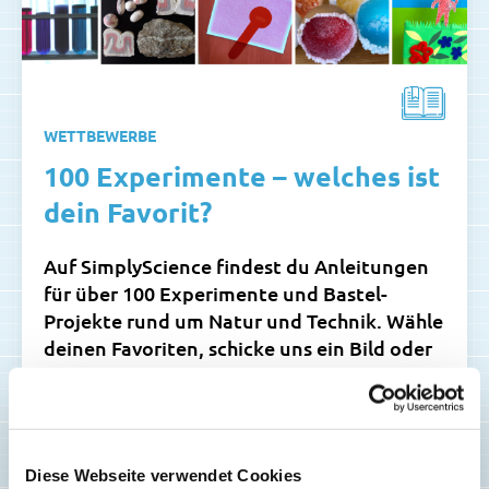
WETTBEWERBE
100 Experimente – welches ist
dein Favorit?
Auf SimplyScience findest du Anleitungen
für über 100 Experimente und Bastel-
Projekte rund um Natur und Technik. Wähle
deinen Favoriten, schicke uns ein Bild oder
Video davon und erhalte ein kleines
Geschenk von SimplyScience!
Weiterlesen...
Diese Webseite verwendet Cookies