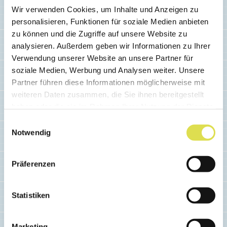
Wir verwenden Cookies, um Inhalte und Anzeigen zu
personalisieren, Funktionen für soziale Medien anbieten
zu können und die Zugriffe auf unsere Website zu
analysieren. Außerdem geben wir Informationen zu Ihrer
Verwendung unserer Website an unsere Partner für
soziale Medien, Werbung und Analysen weiter. Unsere
Partner führen diese Informationen möglicherweise mit
weiteren Daten zusammen, die Sie ihnen bereitgestellt
haben oder die sie im Rahmen Ihrer Nutzung der Dienste
gesammelt haben.
Einwilligungsauswahl
Notwendig
Präferenzen
WETTBEWERBE
Statistiken
Gymnasium Köniz-Lerbermatt
- Class 2cdh
Marketing