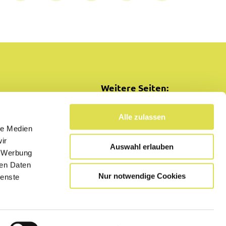
Weitere Seiten:
SimplyCooking
Alle zulassen
le Medien
ir
Auswahl erlauben
, Werbung
ren Daten
Nur notwendige Cookies
ienste