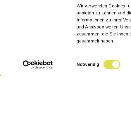
Wir verwenden Cookies, um
anbieten zu können und di
Informationen zu Ihrer Ve
und Analysen weiter. Unse
zusammen, die Sie ihnen b
Lexikon
Kontakt
gesammelt haben.
Partner
Über uns
Einwilligungsauswahl
Notwendig
Hilfe
Datenschutz
Impressum
AGB