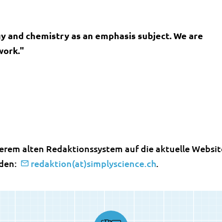
gy and chemistry as an emphasis subject. We are
work."
erem alten Redaktionssystem auf die aktuelle Website
rden:
redaktion(at)simplyscience.ch
.