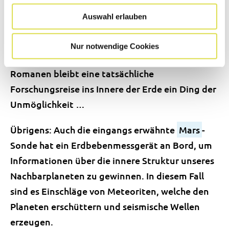
bestätigen, verfeinern oder auch verwerfen.
Auswahl erlauben
Man kann immer präzisere 2D- und 3D-Bilder der
Erde erstellen, doch das Ergebnis bleibt immer
Nur notwendige Cookies
ein Modell – denn ausser in Science-Fiction-
Romanen bleibt eine tatsächliche
Forschungsreise ins Innere der Erde ein Ding der
Unmöglichkeit …
Übrigens: Auch die eingangs erwähnte
Mars
-
Sonde hat ein Erdbebenmessgerät an Bord, um
Informationen über die innere Struktur unseres
Nachbarplaneten zu gewinnen. In diesem Fall
sind es Einschläge von Meteoriten, welche den
Planeten erschüttern und seismische Wellen
erzeugen.