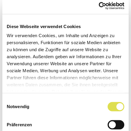
Diese Webseite verwendet Cookies
Simone lernte in diesem Labor die
Wir verwenden Cookies, um Inhalte und Anzeigen zu
verschiedenen Arbeitsschritte für die Synthesen
personalisieren, Funktionen für soziale Medien anbieten
zu können und die Zugriffe auf unsere Website zu
kennen und durchführen, führte Protokoll
analysieren. Außerdem geben wir Informationen zu Ihrer
besichtigte auch das Prüflabor, in dem die
Verwendung unserer Website an unsere Partner für
Eigenschaften der neu entwickelten Lacke
soziale Medien, Werbung und Analysen weiter. Unsere
getestet werden.
Partner führen diese Informationen möglicherweise mit
weiteren Daten zusammen, die Sie ihnen bereitgestellt
Auch eine Stadtführung in Basel hatte im
haben oder die sie im Rahmen Ihrer Nutzung der Dienste
gesammelt haben.
Programm von Alessio und Simone noch Platz,
Einwilligungsauswahl
Notwendig
bevor sie am Ende der Woche viele spannende
Erfahrungen und Eindrücke von der praktischen
Präferenzen
Arbeit in der Industrieforschung mit nach Hause