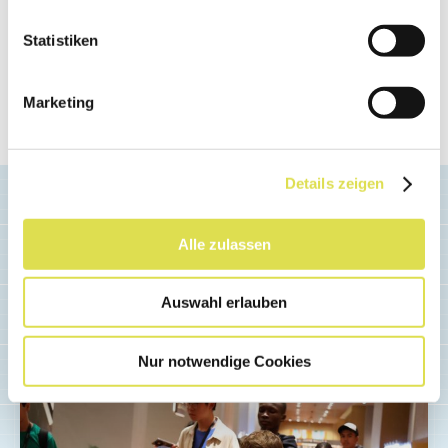
nahmen.
Statistiken
Quelle: Simone Angeloni & Alessio Lavio; deutsche
Zusammenfassung: Redaktion SimplyScience.ch
Marketing
Erstellt: 06.01.2014
Details zeigen
Alle zulassen
Auswahl erlauben
Ähnliche Artikel
Nur notwendige Cookies