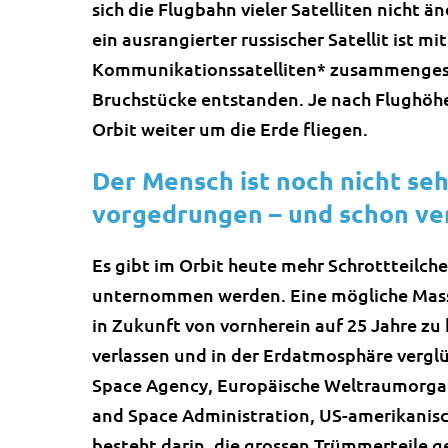
sich die Flugbahn vieler Satelliten nicht ä
ein ausrangierter russischer Satellit ist 
Kommunikationssatelliten* zusammengesto
Bruchstücke entstanden. Je nach Flughöhe
Orbit weiter um die Erde fliegen.
Der Mensch ist noch nicht se
vorgedrungen – und schon ve
Es gibt im Orbit heute mehr Schrottteilch
unternommen werden. Eine mögliche Massn
in Zukunft von vornherein auf 25 Jahre zu
verlassen und in der Erdatmosphäre vergl
Space Agency, Europäische Weltraumorgan
and Space Administration, US-amerikanisc
besteht darin, die grossen Trümmerteile g