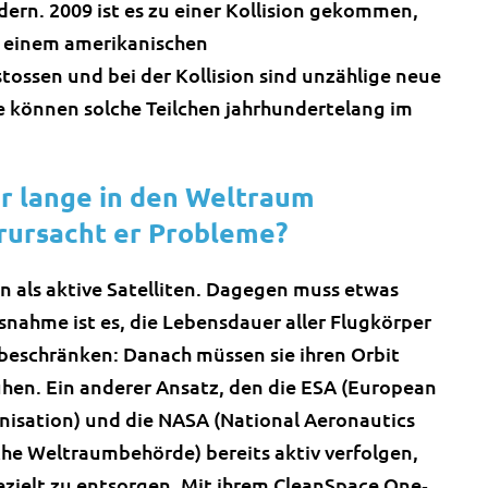
ndern. 2009 ist es zu einer Kollision gekommen,
mit einem amerikanischen
ssen und bei der Kollision sind unzählige neue
 können solche Teilchen jahrhundertelang im
hr lange in den Weltraum
rursacht er Probleme?
en als aktive Satelliten. Dagegen muss etwas
ahme ist es, die Lebensdauer aller Flugkörper
 beschränken: Danach müssen sie ihren Orbit
ühen. Ein anderer Ansatz, den die ESA (European
isation) und die NASA (National Aeronautics
he Weltraumbehörde) bereits aktiv verfolgen,
ezielt zu entsorgen. Mit ihrem CleanSpace One‐