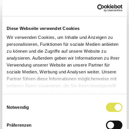
Video: Biorobotics Laboratory, EPFL
Diese Webseite verwendet Cookies
Wir verwenden Cookies, um Inhalte und Anzeigen zu
Wildcat – Die wilde Katze
personalisieren, Funktionen für soziale Medien anbieten
zu können und die Zugriffe auf unsere Website zu
Dieser Roboter hier wurde von
Boston
analysieren. Außerdem geben wir Informationen zu Ihrer
Verwendung unserer Website an unsere Partner für
Dynamics
entwickelt. Es ist eine „Wildkatze“ von
soziale Medien, Werbung und Analysen weiter. Unsere
der Grösse eines Ponys und wird von einem
Partner führen diese Informationen möglicherweise mit
Motor betrieben.
weiteren Daten zusammen, die Sie ihnen bereitgestellt
haben oder die sie im Rahmen Ihrer Nutzung der Dienste
gesammelt haben.
Einwilligungsauswahl
Damit das Video von YouTube abgerufen
Notwendig
werden kann, müssen Marketing-Cookies
akzeptiert werden.
Präferenzen