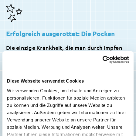
Erfolgreich ausgerottet: Die Pocken
Die einzige Krankheit, die man durch Impfen
schon vollständig ausrotten konnte, sind die
Pocken. Diese Viruskrankheit kostete in den
vergangenen Jahrhunderten Millionen von
Menschenleben.
Diese Webseite verwendet Cookies
Wir verwenden Cookies, um Inhalte und Anzeigen zu
In den 60er und 70er Jahren des 20.
personalisieren, Funktionen für soziale Medien anbieten
Jahrhunderts wurden Menschen auf der
zu können und die Zugriffe auf unsere Website zu
ganzen Welt gegen Pocken geimpft. Den
analysieren. Außerdem geben wir Informationen zu Ihrer
letzten Pockenkranken gab es 1977. Danach,
Verwendung unserer Website an unsere Partner für
im Jahr 1980, erklärte die
soziale Medien, Werbung und Analysen weiter. Unsere
Weltgesundheitsorganisation die Pocken für
Partner führen diese Informationen möglicherweise mit