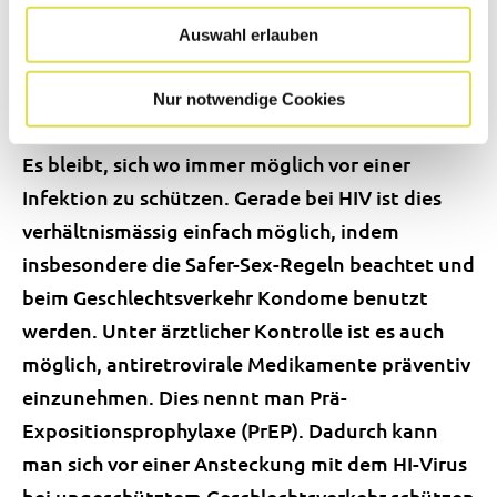
gefährliche Virus eine wirksame Schutzimpfung;
Auswahl erlauben
beispielsweise kann man sich weder gegen das
Coronavirus
SARS-CoV-2
noch gegen HIV
Nur notwendige Cookies
impfen lassen.
Es bleibt, sich wo immer möglich vor einer
Infektion zu schützen. Gerade bei HIV ist dies
verhältnismässig einfach möglich, indem
insbesondere die Safer-Sex-Regeln beachtet und
beim Geschlechtsverkehr Kondome benutzt
werden. Unter ärztlicher Kontrolle ist es auch
möglich, antiretrovirale Medikamente präventiv
einzunehmen. Dies nennt man Prä-
Expositionsprophylaxe (PrEP). Dadurch kann
man sich vor einer Ansteckung mit dem HI-Virus
bei ungeschütztem Geschlechtsverkehr schützen