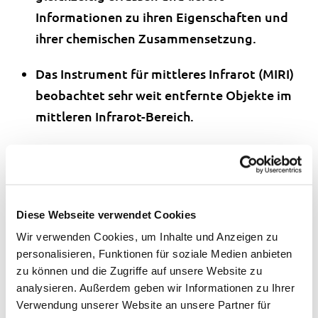
Informationen zu ihren Eigenschaften und
ihrer chemischen Zusammensetzung.
Das Instrument für mittleres Infrarot (MIRI)
beobachtet sehr weit entfernte Objekte im
mittleren Infrarot-Bereich.
Ein weiterer Nah-Infrarot-Spektrograf
(FGF/NIRISS) dient zusätzlich zur Aufnahme
von Spektren auch der Feinausrichtung der
optischen Instrumente.
Diese Webseite verwendet Cookies
Wir verwenden Cookies, um Inhalte und Anzeigen zu
Die von den vier optischen Instrumenten mit
personalisieren, Funktionen für soziale Medien anbieten
ihren verschiedenen Filter- und
zu können und die Zugriffe auf unsere Website zu
analysieren. Außerdem geben wir Informationen zu Ihrer
Einstellungsmöglichkeiten gesammelten Daten
Verwendung unserer Website an unsere Partner für
ermöglichten bereits nach wenigen Monaten die