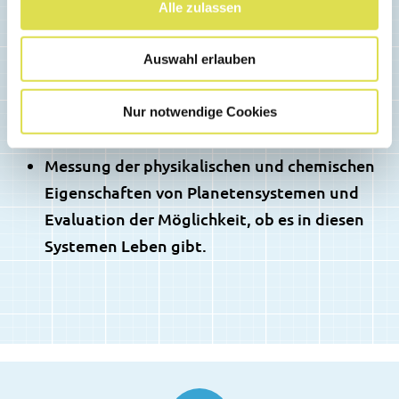
Alle zulassen
seit ihrer Entstehung bis heute.
Auswahl erlauben
Beobachtung der Entstehung von Sternen
von den ersten Stadien bis zur Bildung von
Nur notwendige Cookies
Planetensystemen.
Messung der physikalischen und chemischen
Eigenschaften von Planetensystemen und
Evaluation der Möglichkeit, ob es in diesen
Systemen Leben gibt.