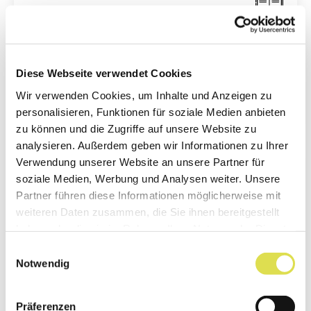
STERNE & WELTRAUM
Was ist die Milchstrasse?
Diese Webseite verwendet Cookies
Weiterlesen...
Wir verwenden Cookies, um Inhalte und Anzeigen zu
personalisieren, Funktionen für soziale Medien anbieten
zu können und die Zugriffe auf unsere Website zu
analysieren. Außerdem geben wir Informationen zu Ihrer
Verwendung unserer Website an unsere Partner für
soziale Medien, Werbung und Analysen weiter. Unsere
Partner führen diese Informationen möglicherweise mit
weiteren Daten zusammen, die Sie ihnen bereitgestellt
haben oder die sie im Rahmen Ihrer Nutzung der Dienste
gesammelt haben.
Einwilligungsauswahl
Notwendig
Präferenzen