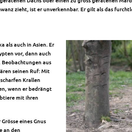
 geratenen Dachs oder einen zu gross geratenen Marder
z zieht, ist er unverkennbar. Er gilt als das furchtlo
 als auch in Asien. Er
pten vor, dann auch
l. Beobachtungen aus
ären seinen Ruf: Mit
scharfen Krallen
wen, wenn er bedrängt
tiere mit ihren
ur Grösse eines Gnus
ie an den