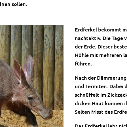
dnen sollen.
Erdferkel bekommt man
nachtaktiv. Die Tage 
der Erde. Dieser best
Höhle mit mehreren l
führen.
Nach der Dämmerung m
und Termiten. Dabei 
schnüffelt im Zickzac
dicken
Haut
können ih
Selten frisst das Erdf
Das Erdferkel lebt nic