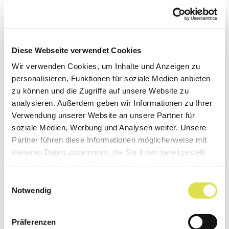
Rosskastanien. Biologisch gesehen sind
Rosskastanien nicht mit den Kastanien
verwandt, sondern gehören zu den sogenannten
Diese Webseite verwendet Cookies
Seifenbaumgewächsen, einer anderen
Wir verwenden Cookies, um Inhalte und Anzeigen zu
Pflanzenfamilie. Wild wächst die Rosskastanie
personalisieren, Funktionen für soziale Medien anbieten
vor allem in Griechenland und dem
zu können und die Zugriffe auf unsere Website zu
Balkangebiet, beispielsweise in Albanien und
analysieren. Außerdem geben wir Informationen zu Ihrer
Verwendung unserer Website an unsere Partner für
Mazedonien. Bei uns wird die Rosskastanie
soziale Medien, Werbung und Analysen weiter. Unsere
gerne in Parks und Alleen gepflanzt. Ihren
Partner führen diese Informationen möglicherweise mit
Namen verdanken sie der Ähnlichkeit ihrer
weiteren Daten zusammen, die Sie ihnen bereitgestellt
Früchte mit denen der Esskastanie. Die
haben oder die sie im Rahmen Ihrer Nutzung der Dienste
gesammelt haben.
Rosskastanie ist für den Menschen aber
Einwilligungsauswahl
Notwendig
ungeniessbar, sogar giftig, und kann zu
Bauchschmerzen, Übelkeit und Erbrechen
Präferenzen
führen. Wildtiere wie Rehe, Hirsche oder