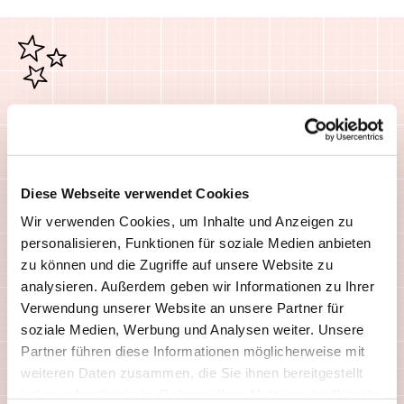
Schon gewusst?
Nicht überall misst man Temperatur in Grad
Celsius. In den USA gibt man die Temperatur in
Diese Webseite verwendet Cookies
Fahrenheit (°F) an. Auf der Fahrenheit-Skala
Wir verwenden Cookies, um Inhalte und Anzeigen zu
liegt der Gefrierpunkt von Wasser (0 °C) bei
personalisieren, Funktionen für soziale Medien anbieten
32°F, die Körpertemperatur des Menschen (37
zu können und die Zugriffe auf unsere Website zu
°C) bei 96 °F. Die Temperaturen lassen sich also
analysieren. Außerdem geben wir Informationen zu Ihrer
im Kopf nicht so einfach von der einen in die
Verwendung unserer Website an unsere Partner für
andere Einheit umrechnen. Viele Thermometer
soziale Medien, Werbung und Analysen weiter. Unsere
haben deshalb zwei Skalen nebeneinander,
Partner führen diese Informationen möglicherweise mit
eine für °C und eine für °F.
weiteren Daten zusammen, die Sie ihnen bereitgestellt
haben oder die sie im Rahmen Ihrer Nutzung der Dienste