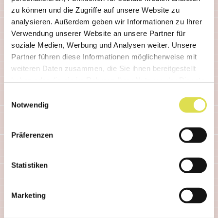
Ähnliche Artikel
zu können und die Zugriffe auf unsere Website zu
analysieren. Außerdem geben wir Informationen zu Ihrer
Verwendung unserer Website an unsere Partner für
soziale Medien, Werbung und Analysen weiter. Unsere
Partner führen diese Informationen möglicherweise mit
weiteren Daten zusammen, die Sie ihnen bereitgestellt
haben oder die sie im Rahmen Ihrer Nutzung der Dienste
gesammelt haben.
Einwilligungsauswahl
Notwendig
Präferenzen
Statistiken
TIERE & PFLANZEN
Marketing
Wie kommt das Küken ins Ei?