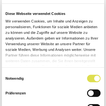
Diese Webseite verwendet Cookies
Wir verwenden Cookies, um Inhalte und Anzeigen zu
Bilder: Fulleren
Leonid Andronov/Shutterstock.com;
Orange
personalisieren, Funktionen für soziale Medien anbieten
Maks Narodenko/Shutterstock.com
; Erde
leonello
zu können und die Zugriffe auf unsere Website zu
calvetti/Shutterstock.com
analysieren. Außerdem geben wir Informationen zu Ihrer
Verwendung unserer Website an unsere Partner für
Eine Orange ist im Vergleich zur Erde sehr klein.
soziale Medien, Werbung und Analysen weiter. Unsere
Genau so klein ist ein Fulleren-Molekül (etwa 1
Partner führen diese Informationen möglicherweise mit
weiteren Daten zusammen, die Sie ihnen bereitgestellt
Nanometer Durchmesser, links im Bild) im
haben oder die sie im Rahmen Ihrer Nutzung der Dienste
Vergleich zur Orange.
gesammelt haben.
Einwilligungsauswahl
Notwendig
Präferenzen