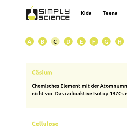
Kids
Teens
A
B
C
D
E
F
G
H
Cäsium
Chemisches Element mit der Atomnummer 
nicht vor. Das radioaktive Isotop 137Cs
Cellulose