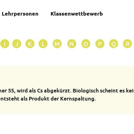
Lehrpersonen
Klassenwettbewerb
I
J
K
L
M
N
O
P
Q
R
55, wird als Cs abgekürzt. Biologisch scheint es kei
 entsteht als Produkt der Kernspaltung.