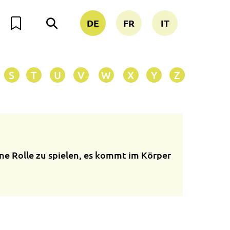
DE
FR
IT
S
T
U
V
W
X
Y
Z
ne Rolle zu spielen, es kommt im Körper