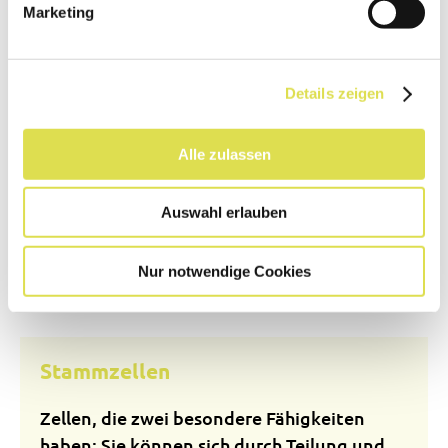
Bestimmung des Geschlechts entscheidend
Marketing
ist.
Details zeigen
Stammbaum(-analyse)
Alle zulassen
Eine Ahnentafel in Form eines Diagramms,
die das Auftreten erblicher Merkmale bei
Auswahl erlauben
Eltern und Kindern über möglichst viele
Generationen zeigt.
Nur notwendige Cookies
Stammzellen
Zellen, die zwei besondere Fähigkeiten
haben: Sie können sich durch Teilung und