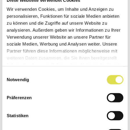
Behandlung von Erb- und anderen
Wir verwenden Cookies, um Inhalte und Anzeigen zu
Krankheiten.
personalisieren, Funktionen für soziale Medien anbieten
zu können und die Zugriffe auf unsere Website zu
analysieren. Außerdem geben wir Informationen zu Ihrer
Verwendung unserer Website an unsere Partner für
Spule
soziale Medien, Werbung und Analysen weiter. Unsere
Partner führen diese Informationen möglicherweise mit
Draht, der spiralförmig um einen Kern
weiteren Daten zusammen, die Sie ihnen bereitgestellt
gewickelt ist
.
haben oder die sie im Rahmen Ihrer Nutzung der Dienste
gesammelt haben.
Einwilligungsauswahl
Notwendig
Weiterlesen …
Präferenzen
Sry-Gen
Statistiken
Ein Gen auf dem Y-Chromosom, das für die