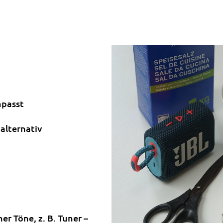
npasst
 alternativ
r Töne, z. B. Tuner –