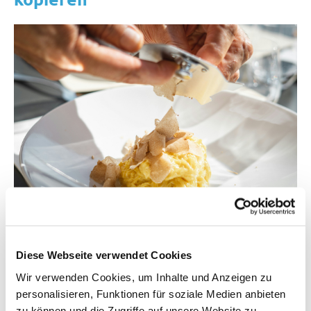
Pasta mit frischer Trüffel – eine Spezialität im Piemont. Bild:
Andrea Cairone
auf
Unsplash
Diese Webseite verwendet Cookies
Für viele Feinschmecker sind Trüffeln eine
Wir verwenden Cookies, um Inhalte und Anzeigen zu
personalisieren, Funktionen für soziale Medien anbieten
Delikatesse (andere allerdings finden den Duft
zu können und die Zugriffe auf unsere Website zu