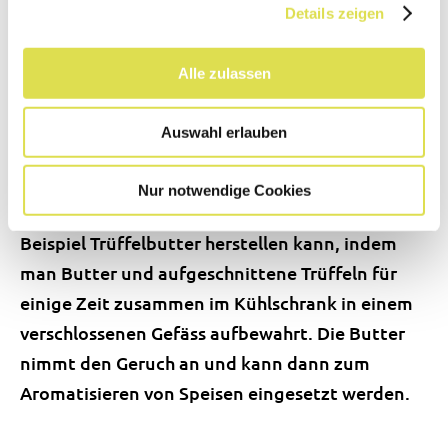
dass ein Gericht echte Trüffeln enthält, werden
Details zeigen
diese in Gourmetrestaurants direkt am Tisch
über den Teller gerieben.
Alle zulassen
Es gibt aber auch Trüffelprodukte, die keine
Auswahl erlauben
Trüffeln enthalten und trotzdem nicht als
„Pseudoprodukt“ bezeichnet werden können:
Nur notwendige Cookies
Trüffelaroma ist nämlich so stark, dass man zum
Beispiel Trüffelbutter herstellen kann, indem
man Butter und aufgeschnittene Trüffeln für
einige Zeit zusammen im Kühlschrank in einem
verschlossenen Gefäss aufbewahrt. Die Butter
nimmt den Geruch an und kann dann zum
Aromatisieren von Speisen eingesetzt werden.