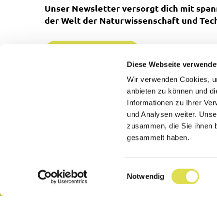
Unser Newsletter versorgt dich mit spa
der Welt der Naturwissenschaft und Tech
Jetzt anmelden
Diese Webseite verwende
Wir verwenden Cookies, um
anbieten zu können und di
Informationen zu Ihrer Ve
und Analysen weiter. Unse
zusammen, die Sie ihnen b
Lexikon
Kontakt
gesammelt haben.
Partner
Über uns
Einwilligungsauswahl
Notwendig
Hilfe
Datenschutz
Impressum
AGB