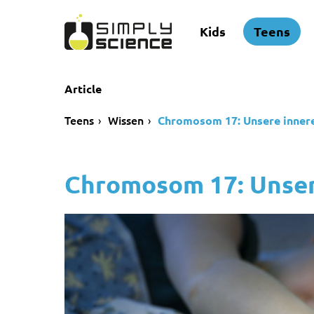
Kids
Teens
Article
Teens
Wissen
Chromosom 17: Unsere inner
Chromosom 17: Unser