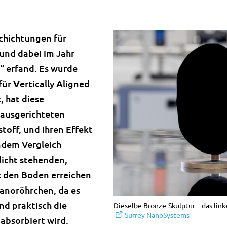
schichtungen für
und dabei im Jahr
“ erfand. Es wurde
für
V
ertically
A
ligned
, hat diese
 ausgerichteten
toff, und ihren Effekt
ndem Vergleich
dicht stehenden,
 den Boden erreichen
 Nanoröhrchen, da es
nd praktisch die
Dieselbe Bronze-Skulptur – das link
Surrey NanoSystems
absorbiert wird.