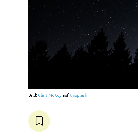
Bild:
Clint McKoy
auf
Unsplash