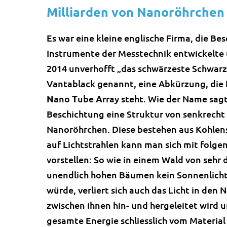
Milliarden von Nanoröhrchen
Es war eine kleine englische Firma, die Be
Instrumente der Messtechnik entwickelte 
2014 unverhofft „das schwärzeste Schwarz
Vantablack genannt, eine Abkürzung, die 
N
ano
T
ube
A
rray steht. Wie der Name sagt
Beschichtung eine Struktur von senkrecht
Nanoröhrchen. Diese bestehen aus Kohlens
auf Lichtstrahlen kann man sich mit folge
vorstellen: So wie in einem Wald von sehr 
unendlich hohen Bäumen kein Sonnenlicht
würde, verliert sich auch das Licht in den
zwischen ihnen hin- und hergeleitet wird u
gesamte Energie schliesslich vom Material 