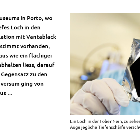
useums in Porto, wo
efes Loch in den
lation mit Vantablack
estimmt vorhanden,
us wie ein flächiger
abhalten liess, darauf
m Gegensatz zu den
iversum ging von
aus …
Ein Loch in der Folie? Nein, zu sehe
Auge jegliche Tiefenschärfe verschw