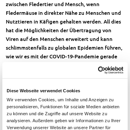
zwischen Fledertier und Mensch, wenn
Fledermäuse in direkter Nähe zu Menschen und
Nutztieren in Käfigen gehalten werden. All dies
hat die Möglichkeiten der Übertragung von
Viren auf den Menschen erweitert und kann
schlimmstenfalls zu globalen Epidemien führen,
wie wir es mit der COVID-19-Pandemie gerade
erleben.
Sars-CoV-2 ist aber nicht unbedingt direkt von
der Fledermaus auf den Menschen
Diese Webseite verwendet Cookies
übergesprungen. Aufgrund der vorhandenen
Wir verwenden Cookies, um Inhalte und Anzeigen zu
Daten werden verschiedene Szenarien
personalisieren, Funktionen für soziale Medien anbieten
diskutiert. Die gängigste Theorie ist, dass das
zu können und die Zugriffe auf unsere Website zu
analysieren. Außerdem geben wir Informationen zu Ihrer
Virus in einem noch unbekannten Zwischenwirt
Verwendung unserer Website an unsere Partner für