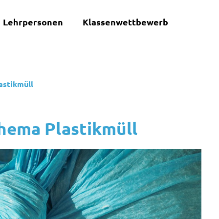
Lehrpersonen
Klassenwettbewerb
astikmüll
hema Plastikmüll