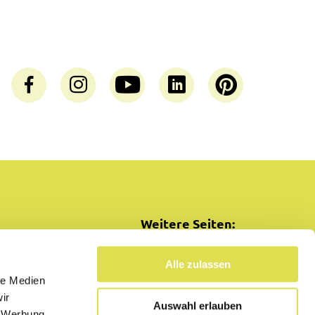
Weitere Seiten:
SimplyCooking
Alle zulassen
le Medien
ir
Auswahl erlauben
, Werbung