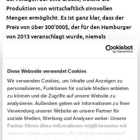
Produktion von wirtschaftlich sinnvollen
Mengen ermöglicht. Es ist ganz klar, dass der
Preis von über 300'000$, der für den Hamburger
von 2013 veranschlagt wurde, niemals
marktfähig wäre!
In allen Bereichen sind jedoch in den letzten
Jahren gewaltige Fortschritte erzielt worden.
Diese Webseite verwendet Cookies
Ein Haupt-Kritikpunkt an der
Wir verwenden Cookies, um Inhalte und Anzeigen zu
personalisieren, Funktionen für soziale Medien anbieten
Zusammensetzung des Nährmediums für die
zu können und die Zugriffe auf unsere Website zu
Zellkulturen war lange, dass Fötales
analysieren. Außerdem geben wir Informationen zu Ihrer
Kälberserum als Zutat benötigt wurde, welches
Verwendung unserer Website an unsere Partner für
nicht ohne die Schlachtung von Kühen und
soziale Medien, Werbung und Analysen weiter. Unsere
Partner führen diese Informationen möglicherweise mit
Kälbern gewonnen werden kann. In jahrelanger
weiteren Daten zusammen, die Sie ihnen bereitgestellt
Forschung konnte inzwischen jedoch ein Rezept