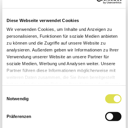
Tech-Material
Diese Webseite verwendet Cookies
Aus zerquetschten und gemahlenen
Wir verwenden Cookies, um Inhalte und Anzeigen zu
Holzabfällen können Werkstoffe mit
personalisieren, Funktionen für soziale Medien anbieten
komplett neuen Eigenschaften und ganz
zu können und die Zugriffe auf unsere Website zu
unterschiedlichen Einsatzgebieten
analysieren. Außerdem geben wir Informationen zu Ihrer
gewonnen werden.
Verwendung unserer Website an unsere Partner für
soziale Medien, Werbung und Analysen weiter. Unsere
Weiterlesen...
Partner führen diese Informationen möglicherweise mit
weiteren Daten zusammen, die Sie ihnen bereitgestellt
haben oder die sie im Rahmen Ihrer Nutzung der Dienste
gesammelt haben.
Einwilligungsauswahl
Notwendig
Präferenzen