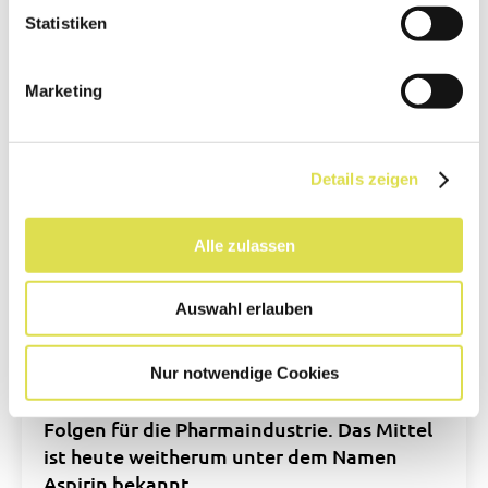
Statistiken
Marketing
Details zeigen
Alle zulassen
Von der Weidenrinde zum
Auswahl erlauben
Aspirin
Die erfolgreiche synthetische Herstellung
Nur notwendige Cookies
von Acetylsalicylsäure hatte weitreichende
Folgen für die Pharmaindustrie. Das Mittel
ist heute weitherum unter dem Namen
Aspirin bekannt.