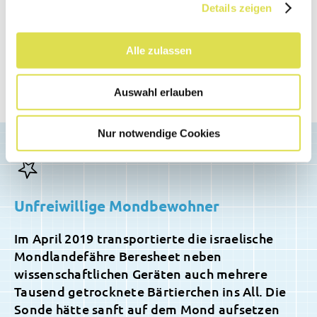
Details zeigen
die Bärtierchen „fressen und gefressen werden“.
Als natürliche Fressfeinde kommen vor allem
Alle zulassen
Spinnen, Milben, Regenwürmer, aber auch
grössere, räuberische Bärtierchenarten in Frage.
Auswahl erlauben
Nur notwendige Cookies
Unfreiwillige Mondbewohner
Im April 2019 transportierte die israelische
Mondlandefähre Beresheet neben
wissenschaftlichen Geräten auch mehrere
Tausend getrocknete Bärtierchen ins All. Die
Sonde hätte sanft auf dem Mond aufsetzen