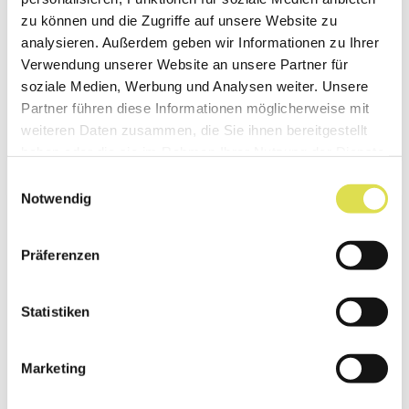
Glühlampenersatz, sondern sie können
zu können und die Zugriffe auf unsere Website zu
auch in den verschiedensten Formen in
analysieren. Außerdem geben wir Informationen zu Ihrer
moderne Leuchten eingebaut werden.
Verwendung unserer Website an unsere Partner für
soziale Medien, Werbung und Analysen weiter. Unsere
Partner führen diese Informationen möglicherweise mit
Weiterlesen...
weiteren Daten zusammen, die Sie ihnen bereitgestellt
haben oder die sie im Rahmen Ihrer Nutzung der Dienste
gesammelt haben.
Einwilligungsauswahl
Notwendig
Präferenzen
Statistiken
Marketing