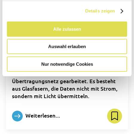
Details zeigen
Alle zulassen
Mehr Daten dank Licht
Auswahl erlauben
Der Datenverkehr im Internet nimmt rasant
Nur notwendige Cookies
zu. Deshalb wird in vielen Gemeinden mit
Hochdruck an einem neuen
Übertragungsnetz gearbeitet. Es besteht
aus Glasfasern, die Daten nicht mit Strom,
sondern mit Licht übermitteln.
Weiterlesen...