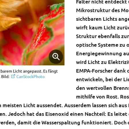
Falter nicht entdeckt 
Mikrostruktur des Mo
sichtbaren Lichts ange
wirft kaum Licht zurü
Struktur ebenfalls zu
optische Systeme zu 
Energiegewinnung aus
wird Licht zu Elektri
EMPA-Forscher dank d
barem Licht angepasst. Es fängt
 Bild:
CanStockPhoto
entwickeln, bei der L
den wertvollen Brenn
mithilfe von Rost. Ro
meisten Licht aussendet. Ausserdem lassen sich aus 
n. Jedoch hat das Eisenoxid einen Nachteil: Es leitet
werden, damit die Wasserspaltung funktioniert. Doch