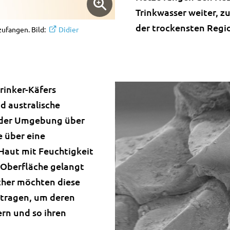
Trinkwasser weiter, z
der trockensten Regi
zufangen. Bild:
Didier
rinker-Käfers
d australische
s der Umgebung über
e über eine
Haut mit Feuchtigkeit
r Oberfläche gelangt
cher möchten diese
rtragen, um deren
rn und so ihren