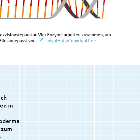
nexzisionsreparatur. Vier Enzyme arbeiten zusammen, um
Bild angepasst von:
LadyofHats/Copyrightfree
uch
en in
roderma
t zum
-