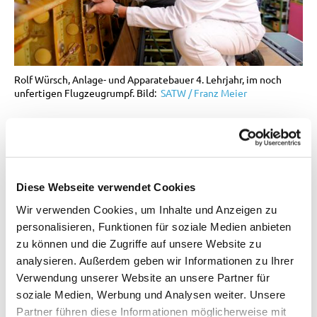
Rolf Würsch, Anlage- und Apparatebauer 4. Lehrjahr, im noch
unfertigen Flugzeugrumpf. Bild:
SATW / Franz Meier
Massgeschneiderte Flieger
Jedes Flugzeug ist ein Unikat. Die Kunden
Diese Webseite verwendet Cookies
können die Bemalung, die Kabinenverkleidung,
die Art der Passagiersitze und den Stil der
Wir verwenden Cookies, um Inhalte und Anzeigen zu
personalisieren, Funktionen für soziale Medien anbieten
Teppiche selber auswählen. Videokonsolen oder
zu können und die Zugriffe auf unsere Website zu
Hi-Fi-Anlagen werden auf Wunsch ebenfalls
analysieren. Außerdem geben wir Informationen zu Ihrer
installiert. Nach der Montage, die bei einer PC 12
Verwendung unserer Website an unsere Partner für
ungefähr vier Monate dauert, werden sämtliche
soziale Medien, Werbung und Analysen weiter. Unsere
Partner führen diese Informationen möglicherweise mit