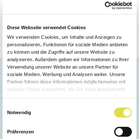
Dieser Beitrag wurde automatisch aus unserem
alten Redaktionssystem auf die aktuelle
Website importiert. Wir freuen uns, wenn uns
Diese Webseite verwendet Cookies
allfällige Darstellungsfehler gemeldet werden:
Wir verwenden Cookies, um Inhalte und Anzeigen zu
personalisieren, Funktionen für soziale Medien anbieten
redaktion(at)simplyscience.ch
.
zu können und die Zugriffe auf unsere Website zu
analysieren. Außerdem geben wir Informationen zu Ihrer
Verwendung unserer Website an unsere Partner für
soziale Medien, Werbung und Analysen weiter. Unsere
Partner führen diese Informationen möglicherweise mit
weiteren Daten zusammen, die Sie ihnen bereitgestellt
haben oder die sie im Rahmen Ihrer Nutzung der Dienste
Ähnliche Artikel
gesammelt haben.
Einwilligungsauswahl
Notwendig
Präferenzen