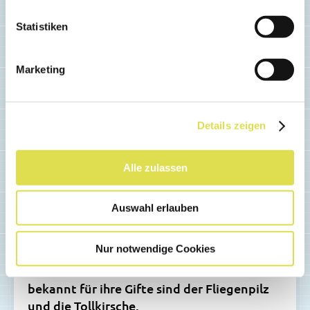
Statistiken
Marketing
Details zeigen
Alle zulassen
KÖRPER & GESUNDHEIT
Giftige Pflanzen und Pilze
Auswahl erlauben
Viele Pflanzen und Pilze produzieren
Nur notwendige Cookies
Stoffe, die bei Berührung oder Einnahme
für den Menschen schädlich sind. Besonders
bekannt für ihre Gifte sind der Fliegenpilz
und die Tollkirsche.