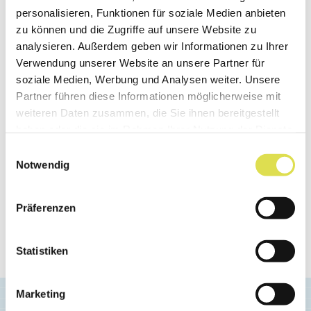
werden. Sie sind aber wichtig um den Muskel
personalisieren, Funktionen für soziale Medien anbieten
zu können und die Zugriffe auf unsere Website zu
nach dem Sport wieder aufzubauen. Spezielle
analysieren. Außerdem geben wir Informationen zu Ihrer
Proteinriegel sind vor allem zur Regeneration
Verwendung unserer Website an unsere Partner für
nach dem Sport und zum Muskelaufbau
soziale Medien, Werbung und Analysen weiter. Unsere
gedacht.
Partner führen diese Informationen möglicherweise mit
weiteren Daten zusammen, die Sie ihnen bereitgestellt
haben oder die sie im Rahmen Ihrer Nutzung der Dienste
Und wie machen das eigentlich richtige
gesammelt haben.
Einwilligungsauswahl
Profisportler vor einem Wettkampf?
Hier
Notwendig
findest du mehr Infos dazu.
Präferenzen
Quelle:
Redaktion SimplyScience.ch
Zuletzt geändert: 28.09.2022
Statistiken
Erstellt: 10.10.2012
Marketing