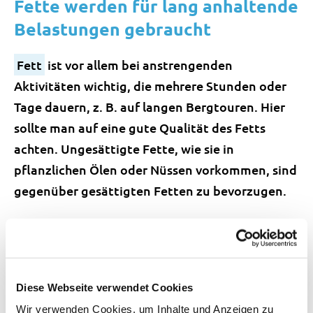
Fette werden für lang anhaltende
Belastungen gebraucht
Fett
ist vor allem bei anstrengenden
Aktivitäten wichtig, die mehrere Stunden oder
Tage dauern, z. B. auf langen Bergtouren. Hier
sollte man auf eine gute Qualität des Fetts
achten. Ungesättigte Fette, wie sie in
pflanzlichen Ölen oder Nüssen vorkommen, sind
gegenüber gesättigten Fetten zu bevorzugen.
Proteine helfen bei der
Regeneration des Muskels
Proteine können während der Belastung nicht
Diese Webseite verwendet Cookies
so einfach vom Körper in Energie umgewandelt
Wir verwenden Cookies, um Inhalte und Anzeigen zu