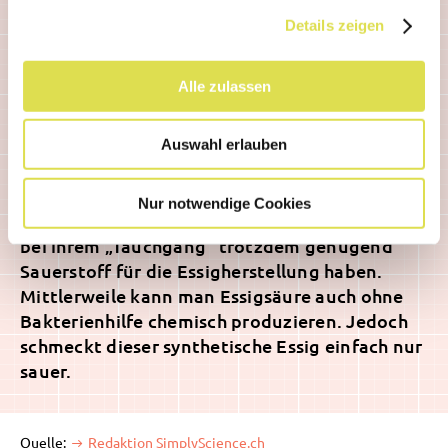
schneller. Dabei rieselt der Alkohol über
Details zeigen
Holzspäne oder Keramikscherben, auf denen
die Bakterien angesiedelt sind. Von unten
Alle zulassen
bekommen die kleinen Helfer ständig
Frischluft und können so Essig produzieren.
Die modernste Methode ist das
Auswahl erlauben
„Submersverfahren“: Die Bakterien schwimmen
in der alkoholischen Flüssigkeit, in die ständig
Nur notwendige Cookies
Luft hineingeblasen wird, so dass die Bakterien
bei ihrem „Tauchgang“ trotzdem genügend
Sauerstoff für die Essigherstellung haben.
Mittlerweile kann man Essigsäure auch ohne
Bakterienhilfe chemisch produzieren. Jedoch
schmeckt dieser synthetische Essig einfach nur
sauer.
Quelle:
Redaktion SimplyScience.ch