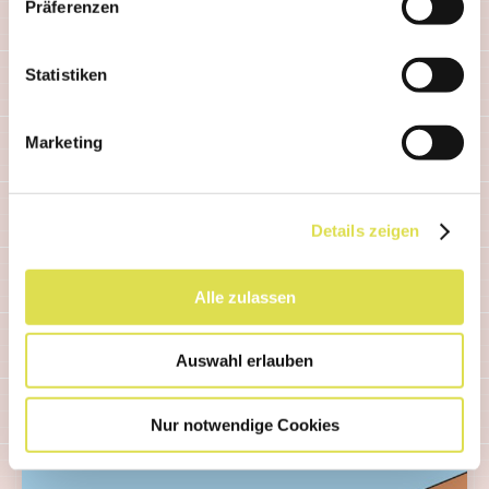
Präferenzen
Statistiken
COMICS
Wie wird ein Duft kreiert?
Marketing
Die Infografik zeigt eine Übersicht der
Schritte, die zu einem neuen Duft führen.
Details zeigen
Weiterlesen...
Alle zulassen
Auswahl erlauben
Nur notwendige Cookies