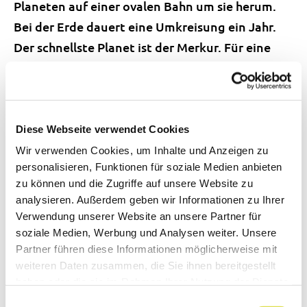
Planeten auf einer ovalen Bahn um sie herum.
Bei der Erde dauert eine Umkreisung ein Jahr.
Der schnellste Planet ist der Merkur. Für eine
Sonnen-Umkreisung braucht er nur 88 Tage. Der
Uranus braucht dazu ganze 84 Jahre, Neptun
sogar fast 165 Erdjahre!
Diese Webseite verwendet Cookies
Die Planeten drehen sich auch noch um sich
Wir verwenden Cookies, um Inhalte und Anzeigen zu
selbst. Eine Drehung der Erde entspricht einem
personalisieren, Funktionen für soziale Medien anbieten
Tag. Der Jupiter dreht sich am schnellsten, ein
zu können und die Zugriffe auf unsere Website zu
analysieren. Außerdem geben wir Informationen zu Ihrer
Jupiter-Tag dauert nur zehn Stunden. Die Venus
Verwendung unserer Website an unsere Partner für
dreht sich in die andere Richtung um sich selbst
soziale Medien, Werbung und Analysen weiter. Unsere
und ist am langsamsten, ein Venus-Tag dauert 4
Partner führen diese Informationen möglicherweise mit
Monate.
weiteren Daten zusammen, die Sie ihnen bereitgestellt
haben oder die sie im Rahmen Ihrer Nutzung der Dienste
gesammelt haben.
Die Erde ist der einzige bewohnbare Planet in
Einwilligungsauswahl