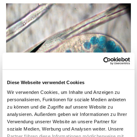
Diese Webseite verwendet Cookies
Wir verwenden Cookies, um Inhalte und Anzeigen zu
Dieses Pantoffeltierchen wurde mit blau gefärbter Nahrung
personalisieren, Funktionen für soziale Medien anbieten
gefüttert. Die blaue Farbe hat sich nun in den „Verdauungs-
zu können und die Zugriffe auf unsere Website zu
Organellen“ (Vakuolen) gesammelt. Bild:
Stjepo/Wikimedia
analysieren. Außerdem geben wir Informationen zu Ihrer
Commons
,
CC-Lizenz
Verwendung unserer Website an unsere Partner für
soziale Medien, Werbung und Analysen weiter. Unsere
Wichtigstes Organell ist der Zellkern, der den
Partner führen diese Informationen möglicherweise mit