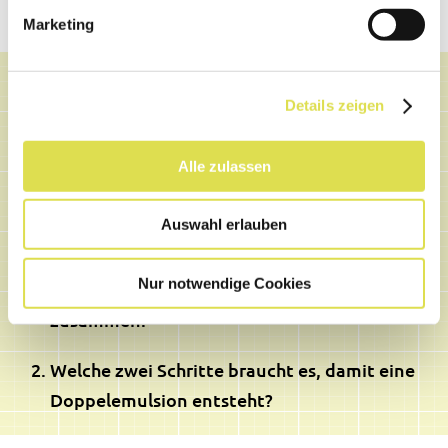
Marketing
Details zeigen
Wie unterscheidet sich eine
Alle zulassen
Doppelemulsion von einer
Auswahl erlauben
Einfachemulsion?
Nur notwendige Cookies
Erkläre mit einer Skizze und fasse
zusammen.
Welche zwei Schritte braucht es, damit eine
Doppelemulsion entsteht?