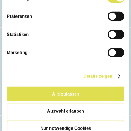
Lernst du auch gerne mit Karteikarten? Auf
der Onlinelernplattform card2brain.ch
Präferenzen
kannst du eigene Lernkarten einfach
erstellen. Eine kostenlose App steht dir
auch zur Verfügung.
Statistiken
Weiterlesen...
Marketing
Details zeigen
Alle zulassen
Auswahl erlauben
Nur notwendige Cookies