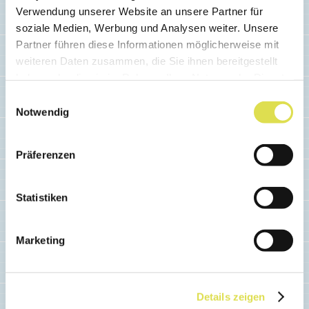
Lust auf einen Ausflug mit
Verwendung unserer Website an unsere Partner für
wissenschaftlichem Thema? EXPLORiT in
soziale Medien, Werbung und Analysen weiter. Unsere
Yverdon-les-Bains bietet Aktivitäten für
Partner führen diese Informationen möglicherweise mit
Kinder und Familien rund um Natur, Technik
weiteren Daten zusammen, die Sie ihnen bereitgestellt
und Forschung, darunter zwei interaktive
haben oder die sie im Rahmen Ihrer Nutzung der Dienste
Ausstellungen und Camps während den
gesammelt haben.
Einwilligungsauswahl
Schulferien.
Notwendig
Weiterlesen...
Präferenzen
Statistiken
Marketing
Details zeigen