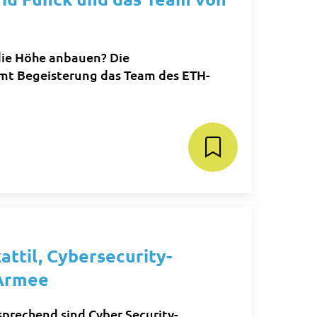
 die Höhe anbauen? Die
mt Begeisterung das Team des ETH-
attil, Cybersecurity-
 Armee
sprechend sind Cyber Security-