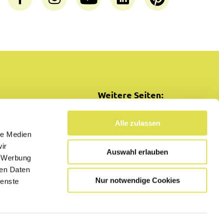
Weitere Seiten:
SimplyCooking
Alle zulassen
le Medien
ir
Auswahl erlauben
, Werbung
ren Daten
Nur notwendige Cookies
ienste