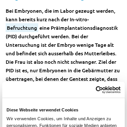
Bei Embryonen, die im Labor gezeugt werden,
kann bereits kurz nach der In-vitro-
Befruchtung
eine Präimplantationsdiagnostik
(PID) durchgeführt werden. Bei der
Untersuchung ist der Embryo wenige Tage alt
und befindet sich ausserhalb des Mutterleibes.
Die Frau ist also noch nicht schwanger. Ziel der
PID ist es, nur Embryonen in die Gebärmutter zu
übertragen, bei denen der Gentest zeigte, dass
der Embryo nicht von der Krankheit betroffen
ist. So kann ein belastender
Schwangerschaftsabbruch vermieden werden.
Diese Webseite verwendet Cookies
Die PID bietet sich daher an für Paare, die sich
Wir verwenden Cookies, um Inhalte und Anzeigen zu
trotz dem Vererbungsrisiko eigene gesunde
personalisieren, Funktionen für soziale Medien anbieten