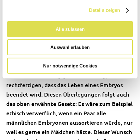
eine solche Auswahl aus nichtmedizinischen
Gründen gemäss Fortpflanzungsmedizingesetzt
Details zeigen
nicht erlaubt. Aus ethischer Sicht besonders
heikel ist, dass sowohl bei der PID als auch bei
Alle zulassen
der PND Embryonen getestet werden und bei
einem krankhaften Befund ihre
Auswahl erlauben
Weiterentwicklung gestoppt wird. Da wir dem
Embryo gegenüber eine Schutzpflicht haben,
Nur notwendige Cookies
sind immer hochrangige Gründe nötig, um zu
rechtfertigen, dass das Leben eines Embryos
beendet wird. Diesen Überlegungen folgt auch
das oben erwähnte Gesetz: Es wäre zum Beispiel
ethisch verwerflich, wenn ein Paar alle
männlichen Embryonen aussortieren würde, nur
weil es gerne ein Mädchen hätte. Dieser Wunsch