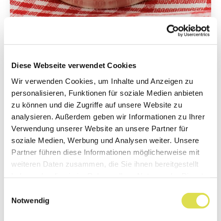
Was sind Probiotika und
Präbiotika?
Diese Webseite verwendet Cookies
Probiotika und Präbiotika sind
Wir verwenden Cookies, um Inhalte und Anzeigen zu
Lebensmittel, welche die Mikroorganismen
personalisieren, Funktionen für soziale Medien anbieten
im Darm positiv beeinflussen und dadurch
zu können und die Zugriffe auf unsere Website zu
gesundheitsfördernd wirken sollen.
analysieren. Außerdem geben wir Informationen zu Ihrer
Verwendung unserer Website an unsere Partner für
soziale Medien, Werbung und Analysen weiter. Unsere
Weiterlesen...
Partner führen diese Informationen möglicherweise mit
weiteren Daten zusammen, die Sie ihnen bereitgestellt
haben oder die sie im Rahmen Ihrer Nutzung der Dienste
gesammelt haben.
Einwilligungsauswahl
Notwendig