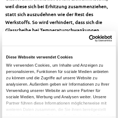
weil diese sich bei Erhitzung zusammenziehen,
statt sich auszudehnen wie der Rest des
Werkstoffs. So wird verhindert, dass sich die
Glasscheibe bei Temperaturschwankungen
verformt, Risse bildet und schliesslich
zerspringt. Auch für Teleskopspiegel ist
lithiumhaltiges Glas äusserst gefragt, da es seine
Diese Webseite verwendet Cookies
Form behält und deshalb bei allen
Wir verwenden Cookies, um Inhalte und Anzeigen zu
Umweltbedingungen für präzise Bilder sorgt.
personalisieren, Funktionen für soziale Medien anbieten
zu können und die Zugriffe auf unsere Website zu
analysieren. Außerdem geben wir Informationen zu Ihrer
Ein Isotopengemisch
Verwendung unserer Website an unsere Partner für
soziale Medien, Werbung und Analysen weiter. Unsere
Natürliches Lithium kommt in zwei Isotopen vor,
Partner führen diese Informationen möglicherweise mit
6
7
Li (3 Protonen, 3 Neutronen) und
Li (3
weiteren Daten zusammen, die Sie ihnen bereitgestellt
haben oder die sie im Rahmen Ihrer Nutzung der Dienste
6
Protonen, 4 Neutronen). Das
Isotop
Li ist