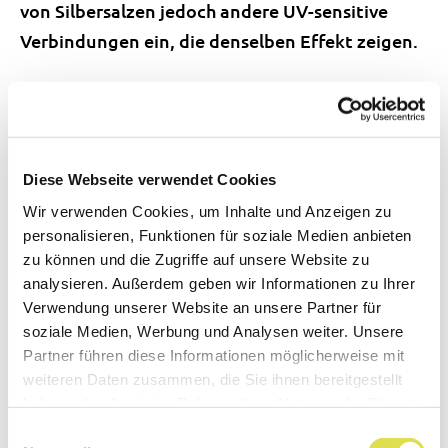
von Silbersalzen jedoch andere UV-sensitive
Verbindungen ein, die denselben Effekt zeigen.
Silber in den Socken
Elementares Silber findet heutzutage noch
andere Anwendungen: als Nanopartikel in
Diese Webseite verwendet Cookies
Textilien. Fein verteilte Silber-Nanopartikel
Wir verwenden Cookies, um Inhalte und Anzeigen zu
wirken nämlich bakterizid – sie töten Bakterien
personalisieren, Funktionen für soziale Medien anbieten
zu können und die Zugriffe auf unsere Website zu
ab. Textilien mit eingearbeitetem Nano-Silber
analysieren. Außerdem geben wir Informationen zu Ihrer
können für Unterwäsche oder Sportbekleidung
Verwendung unserer Website an unsere Partner für
verwendet werden.
soziale Medien, Werbung und Analysen weiter. Unsere
Partner führen diese Informationen möglicherweise mit
Wegen seiner hohen elektrischen Leitfähigkeit,
weiteren Daten zusammen, die Sie ihnen bereitgestellt
seiner optischen Reflexionsfähigkeit und hohen
haben oder die sie im Rahmen Ihrer Nutzung der Dienste
gesammelt haben.
Wärmeleitfähigkeit hat Silber viele
Einwilligungsauswahl